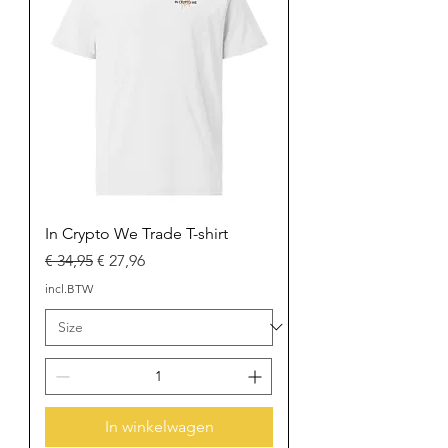
In Crypto We Trade T-shirt
Normale prijs
Verkoopprijs
€ 34,95
€ 27,96
incl.BTW
In winkelwagen