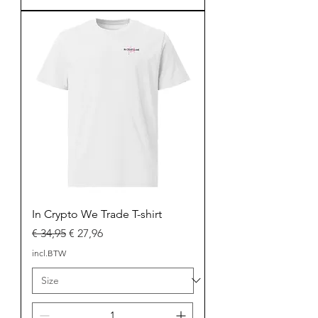
In Crypto We Trade T-shirt
Normale prijs
Verkoopprijs
€ 34,95
€ 27,96
incl.BTW