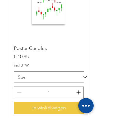
Poster Candles
Prijs
€ 10,95
incl.BTW
In winkelwagen