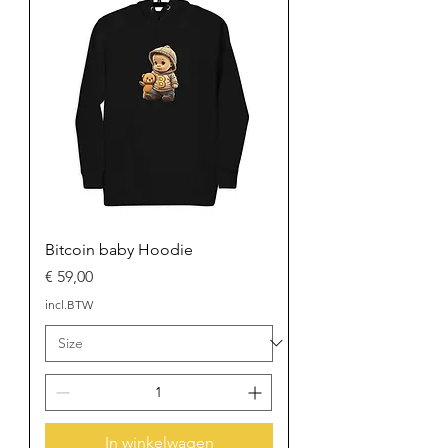
Bitcoin baby Hoodie
Prijs
€ 59,00
incl.BTW
In winkelwagen