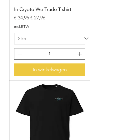
In Crypto We Trade T-shirt
Normale prijs
Verkoopprijs
€ 34,95
€ 27,96
incl.BTW
In winkelwagen