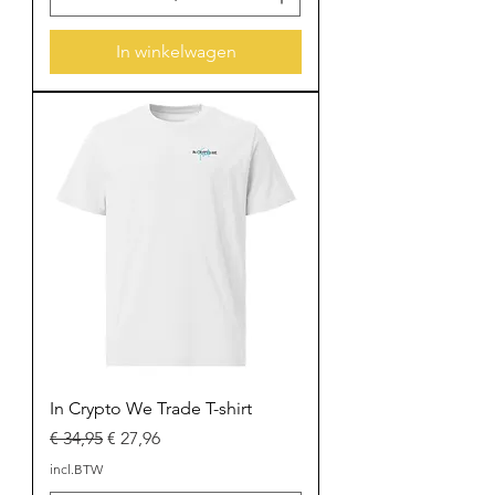
In winkelwagen
In Crypto We Trade T-shirt
Normale prijs
Verkoopprijs
€ 34,95
€ 27,96
incl.BTW