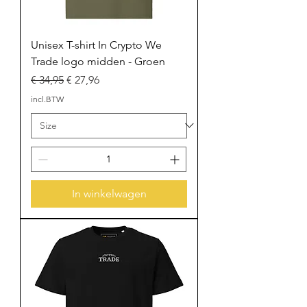
Unisex T-shirt In Crypto We
Trade logo midden - Groen
Normale prijs
Verkoopprijs
€ 34,95
€ 27,96
incl.BTW
In winkelwagen