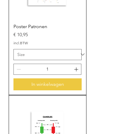
Poster Patronen
Prijs
€ 10,95
incl.BTW
In winkelwagen