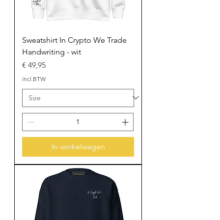
Sweatshirt In Crypto We Trade
Handwriting - wit
Prijs
€ 49,95
incl.BTW
In winkelwagen