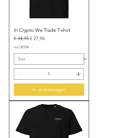
In Crypto We Trade T-shirt
Normale prijs
Verkoopprijs
€ 34,95
€ 27,96
incl.BTW
In winkelwagen