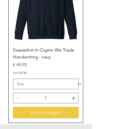
Sweatshirt In Crypto We Trade
Handwriting - navy
Prijs
€ 49,95
incl.BTW
In winkelwagen