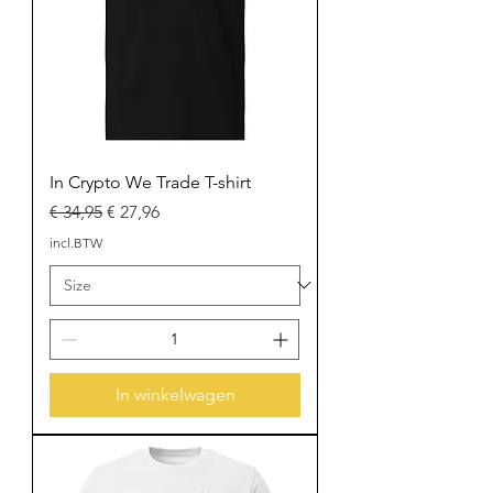
In Crypto We Trade T-shirt
Normale prijs
Verkoopprijs
€ 34,95
€ 27,96
incl.BTW
In winkelwagen