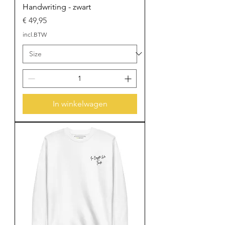
Handwriting - zwart
Prijs
€ 49,95
incl.BTW
In winkelwagen