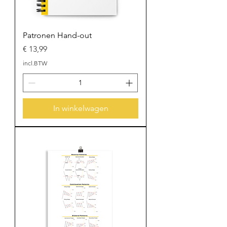
Patronen Hand-out
Prijs
€ 13,99
incl.BTW
In winkelwagen