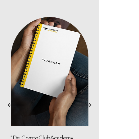
"De CryptoClubAcademy