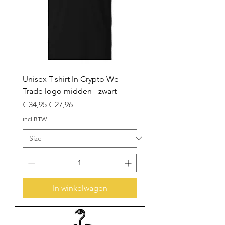
Unisex T-shirt In Crypto We
Trade logo midden - zwart
Normale prijs
Verkoopprijs
€ 34,95
€ 27,96
incl.BTW
In winkelwagen