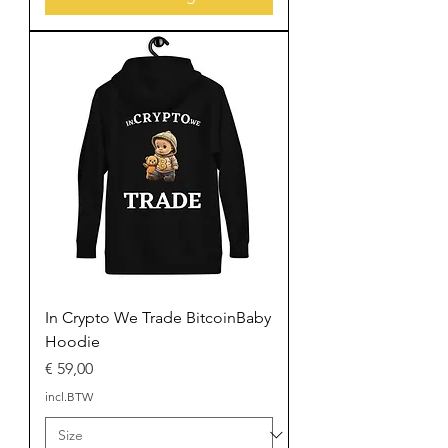
In Crypto We Trade BitcoinBaby
Hoodie
Prijs
€ 59,00
incl.BTW