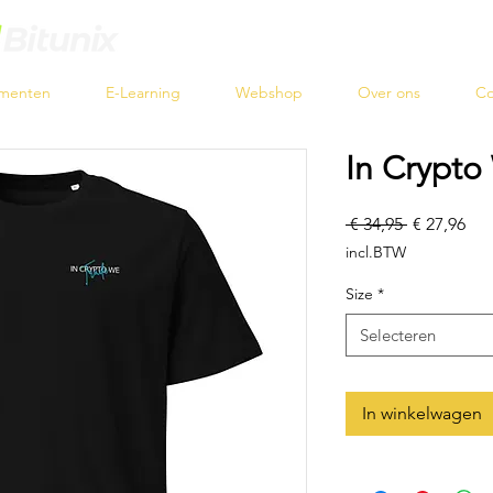
menten
E-Learning
Webshop
Over ons
Co
In Crypto 
Normale
Ver
 € 34,95 
€ 27,96
prijs
incl.BTW
Size
*
Selecteren
In winkelwagen