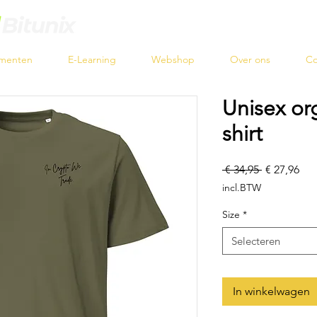
menten
E-Learning
Webshop
Over ons
Co
Unisex org
shirt
Normale
Ver
 € 34,95 
€ 27,96
prijs
incl.BTW
Size
*
Selecteren
In winkelwagen