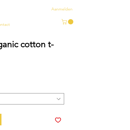
Aanmelden
ntact
anic cotton t-
koopprijs